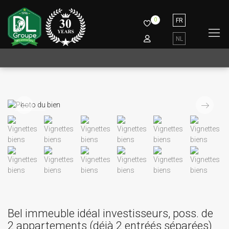
0
FR
NL
Précédent
Suivant
Bel immeuble idéal investisseurs, poss. de
2 appartements (déjà 2 entréés séparées)