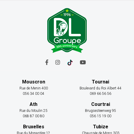
Mouscron
Tournai
Rue de Menin 400
Boulevard du Roi Albert 44
056 34 00 04
069 66 56 56
Ath
Courtrai
Rue du Moulin 25
Brugsesteenweg 95
068 87 00 80
056 15 19 00
Bruxelles
Tubize
Rue du Monastère 12
Chaussée de Mons 303