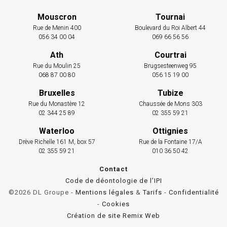
Mouscron
Tournai
Rue de Menin 400
Boulevard du Roi Albert 44
056 34 00 04
069 66 56 56
Ath
Courtrai
Rue du Moulin 25
Brugsesteenweg 95
068 87 00 80
056 15 19 00
Bruxelles
Tubize
Rue du Monastère 12
Chaussée de Mons 303
02 344 25 89
02 355 59 21
Waterloo
Ottignies
Drève Richelle 161 M, box 57
Rue de la Fontaine 17/A
02 355 59 21
010 36 50 42
Contact
Code de déontologie de l’IPI
©2026 DL Groupe -
Mentions légales
&
Tarifs
-
Confidentialité
-
Cookies
Création de site Remix Web