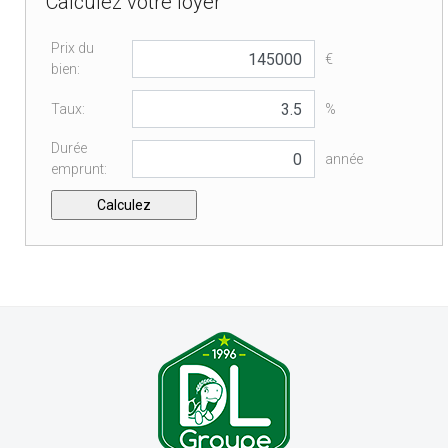
Calculez votre loyer
Prix du
€
bien:
Taux:
%
Durée
année
emprunt: