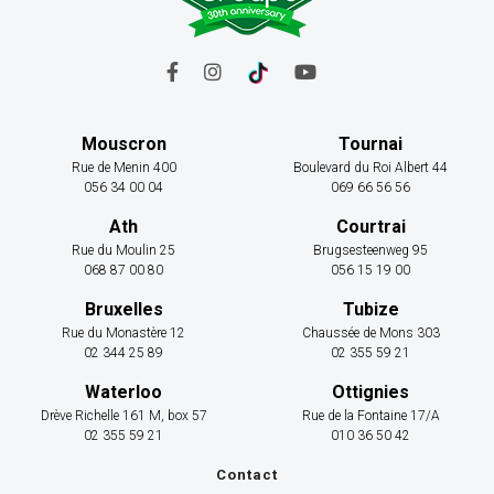
Mouscron
Tournai
Rue de Menin 400
Boulevard du Roi Albert 44
056 34 00 04
069 66 56 56
Ath
Courtrai
Rue du Moulin 25
Brugsesteenweg 95
068 87 00 80
056 15 19 00
Bruxelles
Tubize
Rue du Monastère 12
Chaussée de Mons 303
02 344 25 89
02 355 59 21
Waterloo
Ottignies
Drève Richelle 161 M, box 57
Rue de la Fontaine 17/A
02 355 59 21
010 36 50 42
Contact