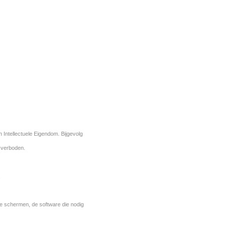
 Intellectuele Eigendom. Bijgevolg
g verboden.
.
n de schermen, de software die nodig