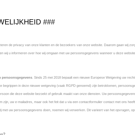
ELIJKHEID ###
cteren de privacy van onze klanten en de bezoekers van onze website. Daarom gaan wij zor
illen wij u informeren over hoe wij omgaan met uw persoonsgegevens wanneer u deze website
an persoonsgegevens
. Sinds 25 mei 2018 bepaalt een nieuwe Europese Wetgeving uw recht
te begrippen in deze nieuwe wetgeving (vaak RGPD genoemd) zijn betrokkenen, persoonsg
persoon die deze website bezoekt of gebruik maakt van onze diensten. Uw persoonsgegevens 
 zijn, uw e-mailadres, maar ook het feit dat u via een contactformulier contact met ons he
 wij met uw persoonsgegevens doen, noemen wij verwerken. Dit varieert van het opvragen, o
ns?