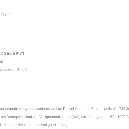
 BELGIË
 02 355 59 21
es
 Moeskroen België
voor erkende vastgoedmakelaars via Van Dessel Insurance Brokers polis N° : 730.
het Beroepsinstituut van Vastgoedmakelaars (BIV), Luxemburgstraat 16B - 1000 B
 en beheerder van onroerend goed in België