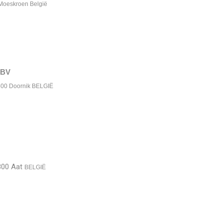
 Moeskroen België
 BV
7500 Doornik BELGIË
800 Aat
BELGIË