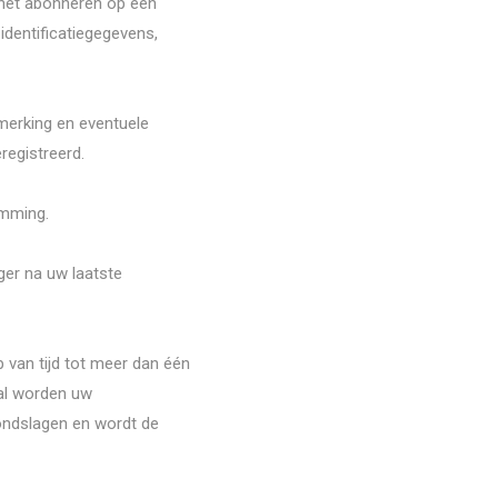
 het abonneren op een
identificatiegegevens,
merking en eventuele
registreerd.
emming.
er na uw laatste
p van tijd tot meer dan één
val worden uw
ondslagen en wordt de