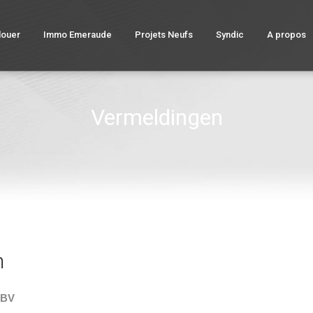
louer
Immo Emeraude
Projets Neufs
Syndic
A propos
Vermeldingen
n
 BV