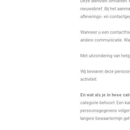
Deze diensten omvatten: h
nieuwsbrief. Bij het aanm
afleverings- en contactge
Wanneer u een contactform
andere communicatie. Wan
Met uitzondering van hetg
Wij bewaren deze persoon
activiteit.
En wat als je in twee ca
categorie behoort. Een ka
persoonsgegevens volgens
langere bewaartermijn ge