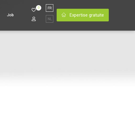
0
FR
Expertise gratuite
Job
NL