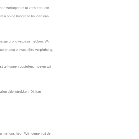
 te verkopen of te verhuren, om
om u op de hoogte te houden van
tige grondwetbasis hebben. Wij
nkomst en wettelijke verplichting.
 te kunnen opstellen, moeten wij
en tijde intrekken. Dit kan
.
u met ons hebt. Wij noemen dit de