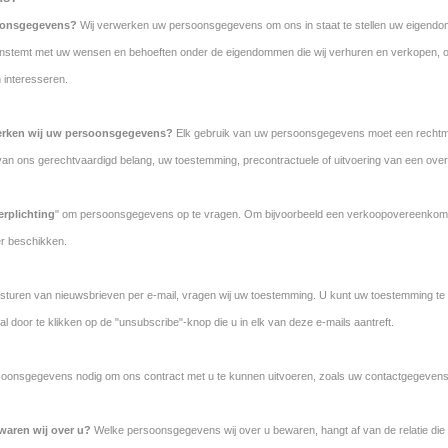
oonsgegevens?
Wij verwerken uw persoonsgegevens om ons in staat te stellen uw eigendom
enstemt met uw wensen en behoeften onder de eigendommen die wij verhuren en verkopen, 
interesseren.
erken wij uw persoonsgegevens?
Elk gebruik van uw persoonsgegevens moet een rechtma
n ons gerechtvaardigd belang, uw toestemming, precontractuele of uitvoering van een overee
erplichting
" om persoonsgegevens op te vragen. Om bijvoorbeeld een verkoopovereenkomst
er beschikken.
sturen van nieuwsbrieven per e-mail, vragen wij uw toestemming. U kunt uw toestemming te all
 door te klikken op de "unsubscribe"-knop die u in elk van deze e-mails aantreft.
ersoonsgegevens nodig om ons contract met u te kunnen uitvoeren, zoals uw contactgegevens
waren wij over u?
Welke persoonsgegevens wij over u bewaren, hangt af van de relatie die 