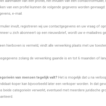
et aanmaken van een profiel, het invullen van een contactformulier,
aken van een profiel kunnen de volgende gegevens worden gevraagd: 
gevens, e-mail.
ulier invult, registreren wij uw contactgegevens en uw vraag of op
neer u zich abonneert op een nieuwsbrief, wordt uw e-mailadres ge
een hierboven is vermeld, vindt alle verwerking plaats met uw toest
sgegevens zolang de verwerking gaande is en tot 6 maanden of lang
tegorieën van mensen tegelijk valt?
Het is mogelijk dat u na verloo
ndidaat-koper kan bijvoorbeeld later een verkoper worden. In dat ge
 beide categorieën verwerkt, eventueel met meerdere juridische gr
hanteerd.