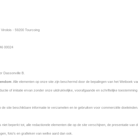
 Virolois - 59200 Tourcoing
46 00024
er Dassonville B.
igendom
: Alle elementen op onze site zijn beschermd door de bepalingen van het Wetboek van
oductie of imitatie ervan zonder onze uitdrukkelijke, voorafgaande en schriftelijke toestemmin
p de site beschikbare informatie te verzamelen en te gebruiken voor commerciële doeleinden
 is niet beperkt tot, alle redactionele elementen die op de site verschijnen, de presentatie va
ingen, foto's en grafieken van welke aard dan ook.