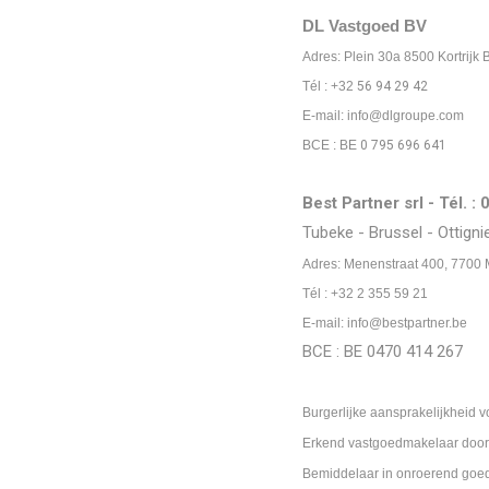
DL Vastgoed BV
Adres: Plein 30a 8500 Kortrijk
Tél : +32
56 94 29 42
E-mail: info@dlgroupe.com
BCE : BE
0 795 696 641
Best Partner srl - Tél. :
Tubeke - Brussel - Ottigni
Adres: Menenstraat 400, 7700
Tél : +32 2 355 59 21
E-mail: info@bestpartner.be
BCE : BE 0470 414 267
Burgerlijke aansprakelijkheid 
Erkend vastgoedmakelaar door 
Bemiddelaar in onroerend goed