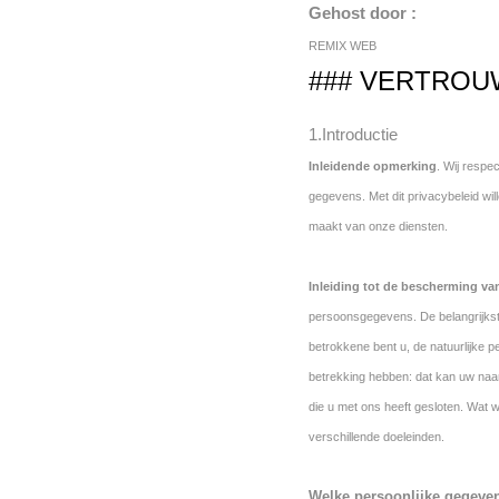
Gehost door :
REMIX WEB
### VERTROUW
1.Introductie
Inleidende opmerking
. Wij respe
gegevens. Met dit privacybeleid w
maakt van onze diensten.
Inleiding tot de bescherming v
persoonsgegevens. De belangrijks
betrokkene bent u, de natuurlijke 
betrekking hebben: dat kan uw naam
die u met ons heeft gesloten. Wat
verschillende doeleinden.
Welke persoonlijke gegeve