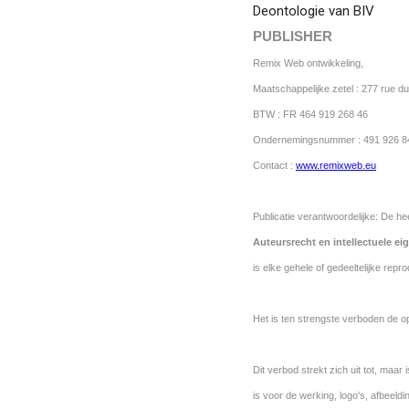
Deontologie van BIV
PUBLISHER
Remix Web ontwikkeling,
Maatschappelijke zetel : 277 rue du
BTW : FR 464 919 268 46
Ondernemingsnummer : 491 926 8
Contact :
www.remixweb.eu
Publicatie verantwoordelijke: De he
Auteursrecht en intellectuele e
is elke gehele of gedeeltelijke repr
Het is ten strengste verboden de o
Dit verbod strekt zich uit tot, maar
is voor de werking, logo's, afbeeld