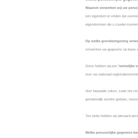
Waarom verwerken wij uw pers
een eigendom te vinden dat overe
eigendommen die u zouden kunnen 
Op welke grondwetgeving verw
verwerken uw gegevens op basis va
Soms hebben wij een "
wettelijke v
over uw nationaal registratienumm
Voor bepaalde zaken, zoals het ver
gemakkelijk worden gedaan, meestal
Ten slotte hebben wij uiteraard p
Welke persoonlijke gegevens be