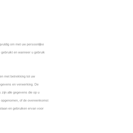
gvuldig om met uw persoonlijke
 gebruikt en wanneer u gebruik
en met betrekking tot uw
egevens en verwerking. De
zijn alle gegevens die op u
eft opgenomen, of de overeenkomst
pslaan en gebruiken ervan voor