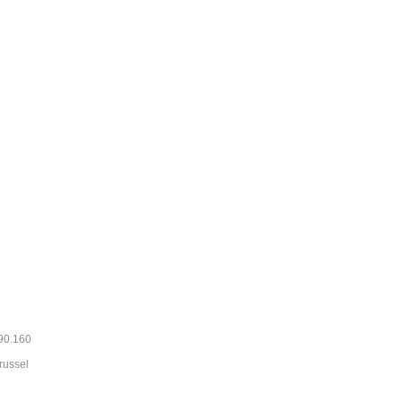
390.160
russel