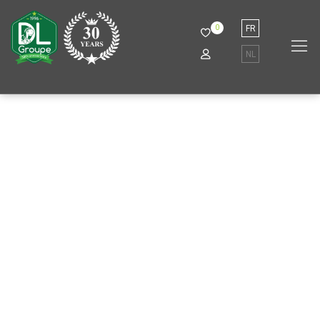
0
FR
NL