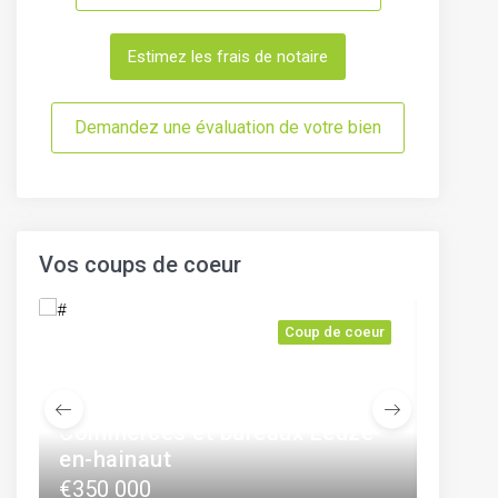
Estimez les frais de notaire
Demandez une évaluation de votre bien
Vos coups de coeur
r
Coup de coeur
Commerces et bureaux Leuze-
en-hainaut
Maiso
€350 000
Faire offre à