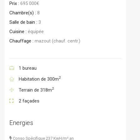
Prix :
695 000€
Chambre(s) :
8
Salle de bain :
3
Cuisine :
équipée
Chauffage :
mazout (chauf. centr.)
1 bureau
2
Habitation de 300m
2
Terrain de 318m
2 façades
Energies
Conso Spécifique
237 KwH/m².an