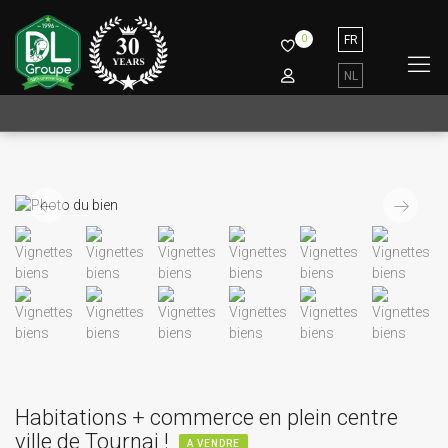
0
FR
NL
Précédent
Suivant
Habitations + commerce en plein centre
ville de Tournai !
A VENDRE