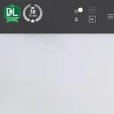
0
FR
NL