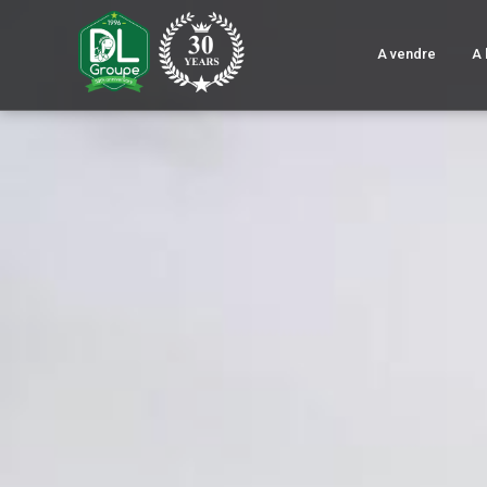
A vendre
A 