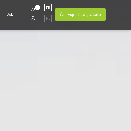
0
FR
Expertise gratuite
Job
NL