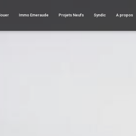
louer
Immo Emeraude
Projets Neufs
Syndic
A propos